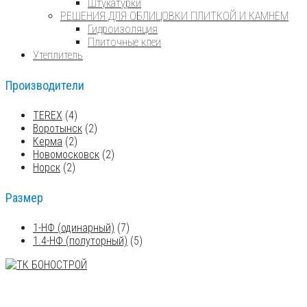
Штукатурки
РЕШЕНИЯ ДЛЯ ОБЛИЦОВКИ ПЛИТКОЙ И КАМНЕМ
Гидроизоляция
Плиточные клеи
Утеплитель
Производители
TEREX
(4)
Воротынск
(2)
Керма
(2)
Новомосковск
(2)
Норск
(2)
Размер
1-НФ (одинарный)
(7)
1.4-НФ (полуторный)
(5)