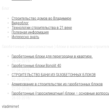
Блог
Строительство домов во Владимире
Видеоблог
Технологии строительства в 21 веке
Полезная информация
Интересно знать
Газобетонные (газосиликатные ) блоки в малоэтажном строител
Газобетонные блоки для перегородки в квартире.
26.04.2019
/
Газобетонные блоки Bonolit 40
07.04.2019
/
СТРОИТЕЛЬСТВО БАНИ ИЗ ГАЗОБЕТОННЫХ БЛОКОВ
02.10.2018
/
Армирование в строительстве из газобетонных блоков
22.04.2018
/
Газобетонные (газосиликатные) блоки – основные вопрос
26.03.2018
/
vladimirnet