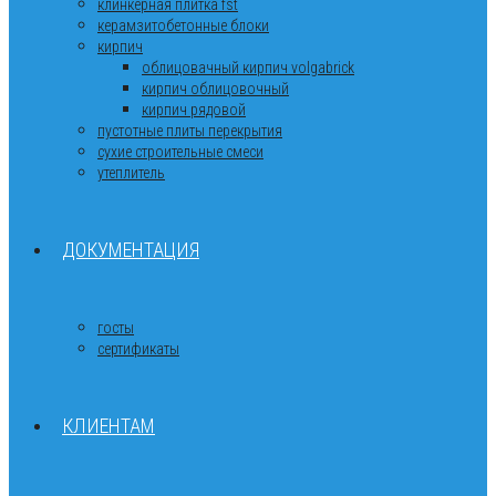
клинкерная плитка fst
керамзитобетонные блоки
кирпич
облицовачный кирпич volgabrick
кирпич облицовочный
кирпич рядовой
пустотные плиты перекрытия
сухие строительные смеси
утеплитель
ДОКУМЕНТАЦИЯ
госты
сертификаты
КЛИЕНТАМ