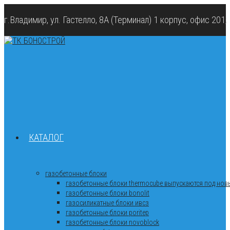
г.Владимир, ул. Гастелло, 8А (Терминал) 1 корпус, офис 201
КАТАЛОГ
газобетонные блоки
газобетонные блоки thermocube выпускаются под новы
газобетонные блоки bonolit
газосиликатные блоки ивсз
газобетонные блоки poritep
газобетонные блоки novoblock