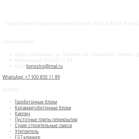
Газобетонные (газосиликатные) блоки ISTKULT, BONOLIT, Pori
Наши контакты
Адрес :
г.Владимир, ул. Гастелло, 8А (Терминал) 1 корпус, о
Мобильный:
8 930 830 11 89
Email:
bonostroi@mail.ru
WhatsApp: +7 930 830 11 89
Каталог
Газобетонные блоки
Керамзитобетонные блоки
Кирпич
Пустотные плиты перекрытия
Сухие строительные смеси
Утеплитель
FST-клинкер