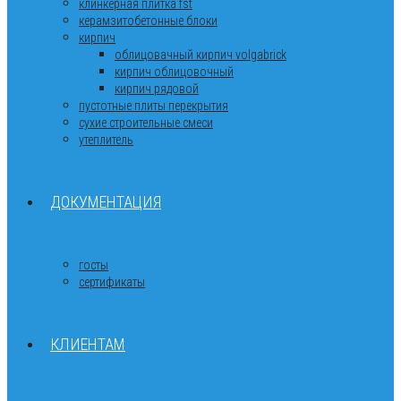
клинкерная плитка fst
керамзитобетонные блоки
кирпич
облицовачный кирпич volgabrick
кирпич облицовочный
кирпич рядовой
пустотные плиты перекрытия
сухие строительные смеси
утеплитель
ДОКУМЕНТАЦИЯ
госты
сертификаты
КЛИЕНТАМ