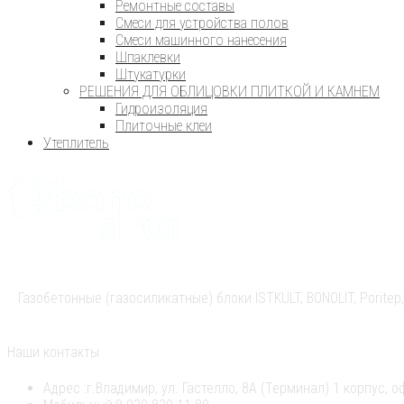
Ремонтные составы
Смеси для устройства полов
Смеси машинного нанесения
Шпаклевки
Штукатурки
РЕШЕНИЯ ДЛЯ ОБЛИЦОВКИ ПЛИТКОЙ И КАМНЕМ
Гидроизоляция
Плиточные клеи
Утеплитель
Газобетонные (газосиликатные) блоки ISTKULT, BONOLIT, Pori
Наши контакты
Адрес :
г.Владимир, ул. Гастелло, 8А (Терминал) 1 корпус, о