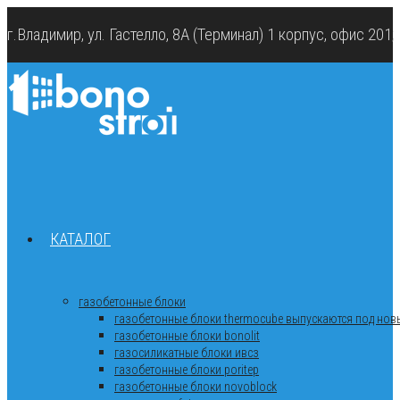
г.Владимир, ул. Гастелло, 8А (Терминал) 1 корпус, офис 201
КАТАЛОГ
газобетонные блоки
газобетонные блоки thermocube выпускаются под новы
газобетонные блоки bonolit
газосиликатные блоки ивсз
газобетонные блоки poritep
газобетонные блоки novoblock