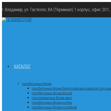
г.Владимир, ул. Гастелло, 8А (Терминал) 1 корпус, офис 201
КАТАЛОГ
газобетонные блоки
газобетонные блоки thermocube выпускаются под новы
газобетонные блоки bonolit
газосиликатные блоки ивсз
газобетонные блоки poritep
газобетонные блоки novoblock