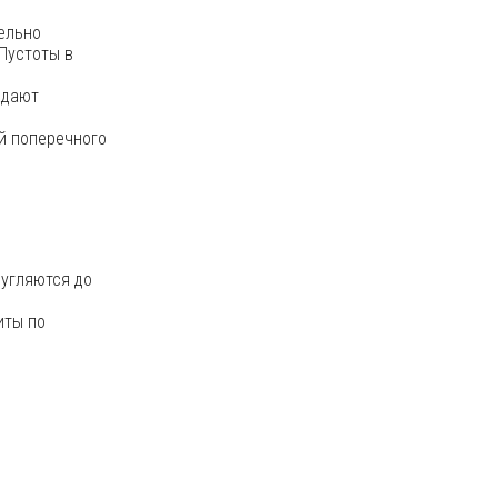
тельно
Пустоты в
адают
й поперечного
ругляются до
иты по