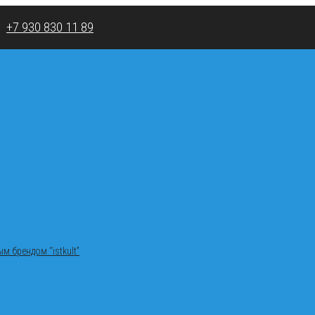
;
+7 930 830 11 89
м брендом “istkult”