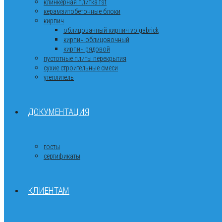
клинкерная плитка fst
керамзитобетонные блоки
кирпич
облицовачный кирпич volgabrick
кирпич облицовочный
кирпич рядовой
пустотные плиты перекрытия
сухие строительные смеси
утеплитель
ДОКУМЕНТАЦИЯ
госты
сертификаты
КЛИЕНТАМ