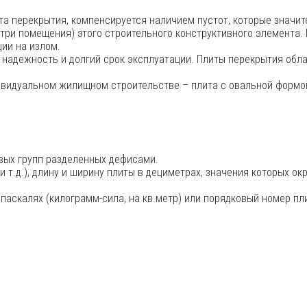
ита перекрытия, компенсируется наличием пустот, которые значи
ри помещения) этого строительного конструктивного элемента. 
ии на излом.
 надежность и долгий срок эксплуатации. Плиты перекрытия обл
ивидуальном жилищном строительстве – плита с овальной формо
вых групп разделенных дефисами.
и т.д.), длину и ширину плиты в дециметрах, значения которых ок
опаскалях (килограмм-сила, на кв.метр) или порядковый номер пл