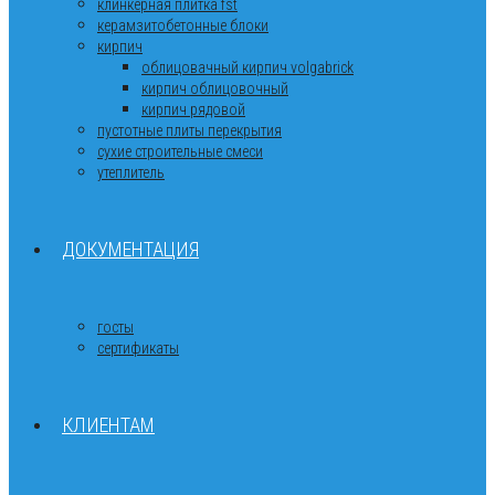
клинкерная плитка fst
керамзитобетонные блоки
кирпич
облицовачный кирпич volgabrick
кирпич облицовочный
кирпич рядовой
пустотные плиты перекрытия
сухие строительные смеси
утеплитель
ДОКУМЕНТАЦИЯ
госты
сертификаты
КЛИЕНТАМ