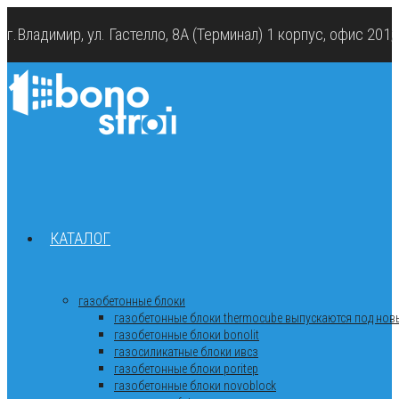
г.Владимир, ул. Гастелло, 8А (Терминал) 1 корпус, офис 201
КАТАЛОГ
газобетонные блоки
газобетонные блоки thermocube выпускаются под новы
газобетонные блоки bonolit
газосиликатные блоки ивсз
газобетонные блоки poritep
газобетонные блоки novoblock