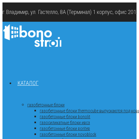
г.Владимир, ул. Гастелло, 8А (Терминал) 1 корпус, офис 201
КАТАЛОГ
газобетонные блоки
газобетонные блоки thermocube выпускаются под новы
газобетонные блоки bonolit
газосиликатные блоки ивсз
газобетонные блоки poritep
газобетонные блоки novoblock