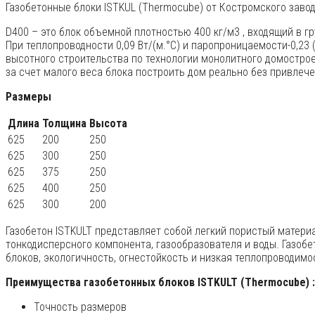
Газобетонные блоки ISTKUL (Thermocube) от Костромского завода
D400 – это блок объемной плотностью 400 кг/м3 , входящий в 
При теплопроводности 0,09 Вт/(м.°С) и паропроницаемости-0,23 
высотного строительства по технологии монолитного домостро
за счет малого веса блока построить дом реально без привлече
Размеры
Длина
Толщина
Высота
625
200
250
625
300
250
625
375
250
625
400
250
625
300
200
Газобетон ISTKULT представляет собой легкий пористый матери
тонкодисперсного компонента, газообразователя и воды. Газоб
блоков, экологичность, огнестойкость и низкая теплопроводимо
Преимущества газобетонных блоков ISTKULT (Thermocube) :
Точность размеров