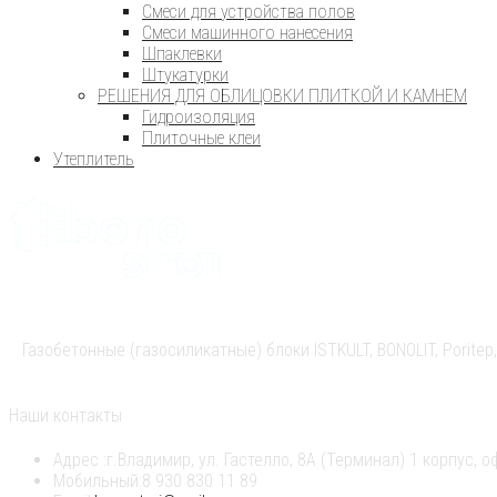
Смеси для устройства полов
Смеси машинного нанесения
Шпаклевки
Штукатурки
РЕШЕНИЯ ДЛЯ ОБЛИЦОВКИ ПЛИТКОЙ И КАМНЕМ
Гидроизоляция
Плиточные клеи
Утеплитель
Газобетонные (газосиликатные) блоки ISTKULT, BONOLIT, Pori
Наши контакты
Адрес :
г.Владимир, ул. Гастелло, 8А (Терминал) 1 корпус, о
Мобильный:
8 930 830 11 89