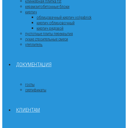
клинкерная плитка fst
керамзитобетонные блоки
кирпич
облицовачный кирпич volgabrick
кирпич облицовочный
кирпич рядовой
пустотные плиты перекрытия
сухие строительные смеси
утеплитель
ДОКУМЕНТАЦИЯ
госты
сертификаты
КЛИЕНТАМ