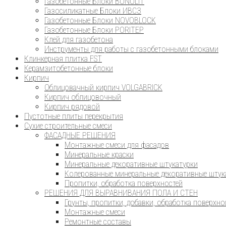
Газобетонные Блоки BONOLIT
Газосиликатные Блоки ИВСЗ
Газобетонные Блоки NOVOBLOCK
Газобетонные Блоки PORITEP
Клей для газобетона
Инструменты для работы с газобетонными блоками
Клинкерная плитка FST
Керамзитобетонные блоки
Кирпич
Облицовачный кирпич VOLGABRICK
Кирпич облицовочный
Кирпич рядовой
Пустотные плиты перекрытия
Сухие строительные смеси
ФАСАДНЫЕ РЕШЕНИЯ
Монтажные смеси для фасадов
Минеральные краски
Минеральные декоративные штукатурки
Колерованные минеральные декоративные штук
Пропитки, обработка поверхностей
РЕШЕНИЯ ДЛЯ ВЫРАВНИВАНИЯ ПОЛА И СТЕН
Грунты, пропитки, добавки, обработка поверхно
Монтажные смеси
Ремонтные составы