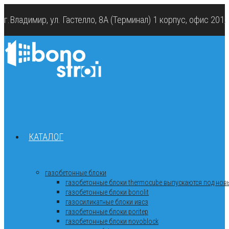
г.Владимир, ул. Гастелло, 8А (Терминал) 1 корпус, офис 201
КАТАЛОГ
газобетонные блоки
газобетонные блоки thermocube выпускаются под новы
газобетонные блоки bonolit
газосиликатные блоки ивсз
газобетонные блоки poritep
газобетонные блоки novoblock