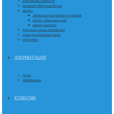
клинкерная плитка fst
керамзитобетонные блоки
кирпич
облицовачный кирпич volgabrick
кирпич облицовочный
кирпич рядовой
пустотные плиты перекрытия
сухие строительные смеси
утеплитель
ДОКУМЕНТАЦИЯ
госты
сертификаты
КЛИЕНТАМ