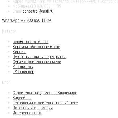
Адрес :
г.Владимир, ул. Гастелло, 8А (Терминал) 1 корпус, о
Мобильный:
8 930 830 11 89
Email:
bonostroi@mail.ru
WhatsApp: +7 930 830 11 89
Каталог
Газобетонные блоки
Керамзитобетонные блоки
Кирпич
Пустотные плиты перекрытия
Сухие строительные смеси
Утеплитель
FST-клинкер
Блог
Строительство домов во Владимире
Видеоблог
Технологии строительства в 21 веке
Полезная информация
Интересно знать