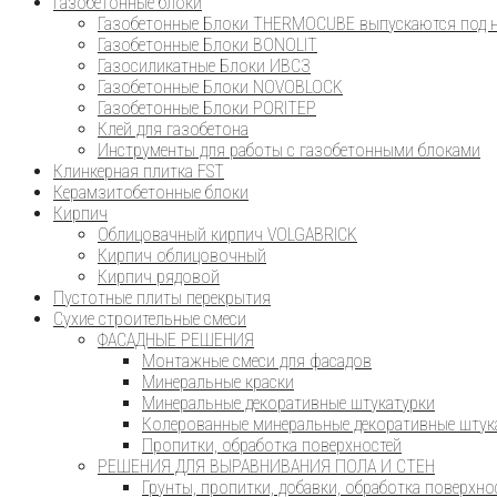
Газобетонные блоки
Газобетонные Блоки THERMOCUBE выпускаются под н
Газобетонные Блоки BONOLIT
Газосиликатные Блоки ИВСЗ
Газобетонные Блоки NOVOBLOCK
Газобетонные Блоки PORITEP
Клей для газобетона
Инструменты для работы с газобетонными блоками
Клинкерная плитка FST
Керамзитобетонные блоки
Кирпич
Облицовачный кирпич VOLGABRICK
Кирпич облицовочный
Кирпич рядовой
Пустотные плиты перекрытия
Сухие строительные смеси
ФАСАДНЫЕ РЕШЕНИЯ
Монтажные смеси для фасадов
Минеральные краски
Минеральные декоративные штукатурки
Колерованные минеральные декоративные штук
Пропитки, обработка поверхностей
РЕШЕНИЯ ДЛЯ ВЫРАВНИВАНИЯ ПОЛА И СТЕН
Грунты, пропитки, добавки, обработка поверхно